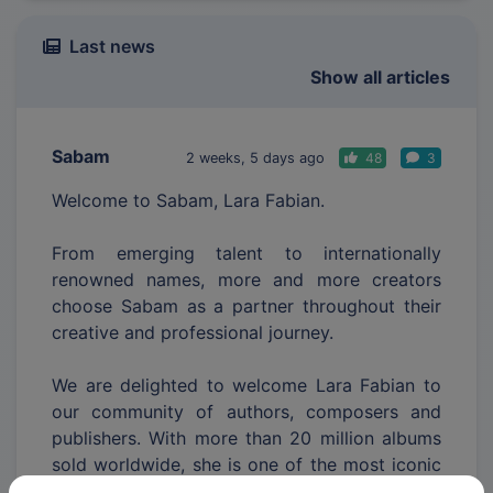
Last news
Show all articles
Sabam
2 weeks, 5 days ago
48
3
Welcome to Sabam, Lara Fabian.
From emerging talent to internationally
renowned names, more and more creators
choose Sabam as a partner throughout their
creative and professional journey.
We are delighted to welcome Lara Fabian to
our community of authors, composers and
publishers. With more than 20 million albums
sold worldwide, she is one of the most iconic
French-speaking artists of her generation.