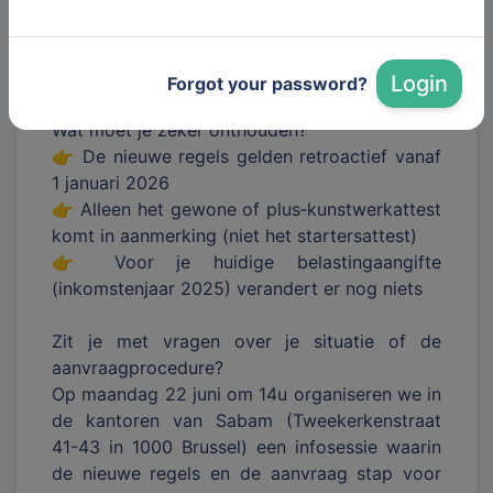
kostenaftrek voor auteursrechten. Wil je deze
aftrek blijven toepassen? Dan heb je voortaan
een kunstwerkattest nodig.
Login
Forgot your password?
Wat moet je zeker onthouden?
👉 De nieuwe regels gelden retroactief vanaf
1 januari 2026
👉 Alleen het gewone of plus‐kunstwerkattest
komt in aanmerking (niet het startersattest)
👉 Voor je huidige belastingaangifte
(inkomstenjaar 2025) verandert er nog niets
Zit je met vragen over je situatie of de
aanvraagprocedure?
Op maandag 22 juni om 14u organiseren we in
de kantoren van Sabam (Tweekerkenstraat
41-43 in 1000 Brussel) een infosessie waarin
de nieuwe regels en de aanvraag stap voor