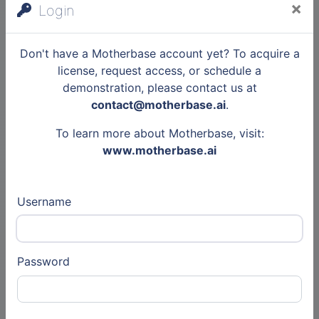
×
Login
Her repertoire transcends borders and
generations, continuing to move and inspire
Don't have a Motherbase account yet? To acquire a
millions of people around the world.
license, request access, or schedule a
demonstration, please contact us at
Her decision to join Sabam underscores our
contact@motherbase.ai
.
ambition to support creators at every stage
To learn more about Motherbase, visit:
of their career. In Belgium and beyond.
www.motherbase.ai
Welcome, Lara!
Username
Sabam
2 months, 1 week ago
12
Hoe bekom je het kunstwerkattest? Er zijn
Password
nog plaatsen voor onze infosessie op 22 juni!
Vanaf inkomstenjaar 2026 verandert de
federale overheid de regels rond de forfaitaire