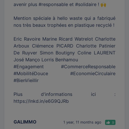
avenir plus #responsable et #solidaire ! 🙌
Mention spéciale à hello waste qui a fabriqué
nos très beaux trophées en plastique recyclé !
Eric Ravoire Marine Ricard Watrelot Charlotte
Arboux Clémence PICARD Charlotte Patinier
De Ruyver Simon Boutigny Coline LAURENT
José Manço Lorris Benhamou
#Engagement #CommerceResponsable
#MobilitéDouce #EconomieCirculaire
#BienVieillir
Plus d'informations ici :
https://lnkd.in/e6G9QJRb
GALIMMO
1 year, 11 months ago
9