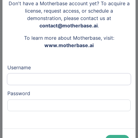
29 Feb 2024
Don't have a Motherbase account yet? To acquire a
Articles
license, request access, or schedule a
SEPHORA
demonstration, please contact us at
Retail (Auto)
contact@motherbase.ai
.
To learn more about Motherbase, visit:
www.motherbase.ai
Other
4 May 2024
Username
Articles
makesense_entrepreneurs
Civic and Social Organizations
(Auto)
Password
Other
24 May 2024