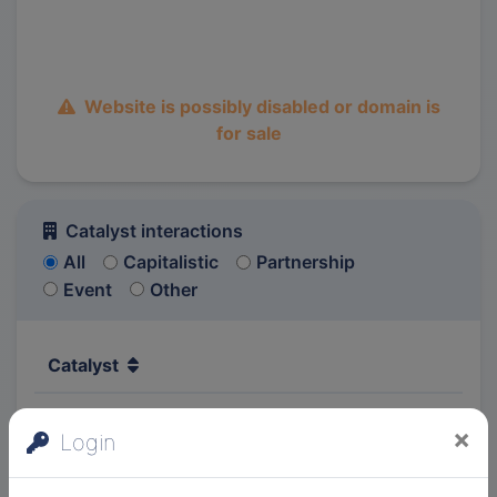
Website is possibly disabled or domain is
for sale
Catalyst interactions
All
Capitalistic
Partnership
Event
Other
Catalyst
×
Login
Other