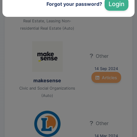
Login
Forgot your password?
Siec, the retail real estate
Articles
event
Real Estate, Leasing Non-
residential Real Estate (Auto)
Other
14 Sep 2024
Articles
makesense
Civic and Social Organizations
(Auto)
Other
14 Mar 2024