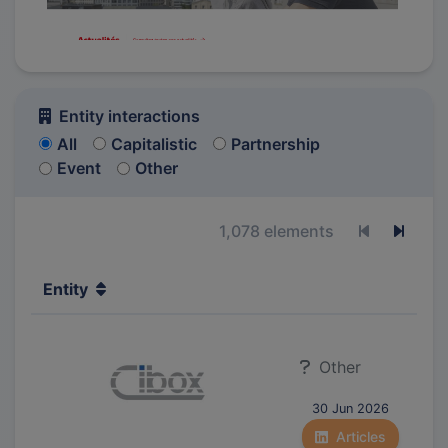
Entity interactions
All
Capitalistic
Partnership
Event
Other
1,078 elements
Previous p
Next 
Entity
Other
30 Jun 2026
Articles