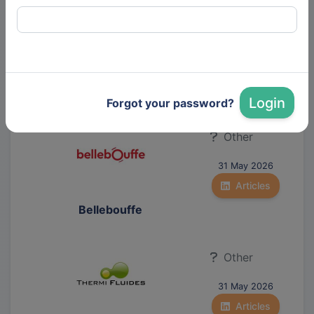
Other
31 May 2026
Articles
La Formidable Armada
Login
Forgot your password?
Other
31 May 2026
Articles
Bellebouffe
Other
31 May 2026
Articles