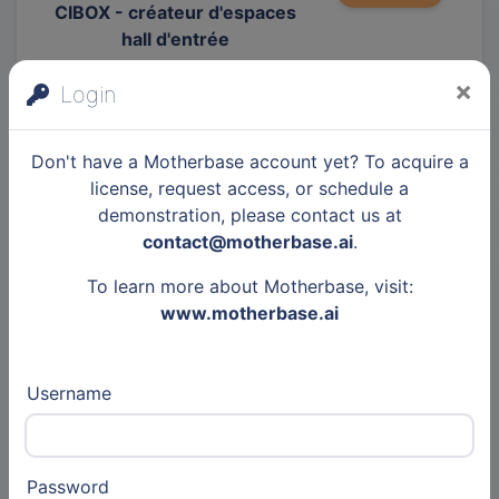
CIBOX - créateur d'espaces
hall d'entrée
×
Login
Other
Don't have a Motherbase account yet? To acquire a
13 Jul 2026
license, request access, or schedule a
Articles
demonstration, please contact us at
Techniwood
contact@motherbase.ai
.
To learn more about Motherbase, visit:
www.motherbase.ai
Other
31 May 2026
Username
Articles
Léman Habitat - OPH de
Thonon Agglomération
Password