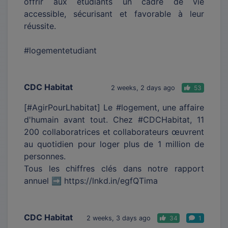
offrir aux étudiants un cadre de vie
accessible, sécurisant et favorable à leur
réussite.
#logementetudiant
CDC Habitat
2 weeks, 2 days ago
53
[#AgirPourLhabitat] Le #logement, une affaire
d'humain avant tout. Chez #CDCHabitat, 11
200 collaboratrices et collaborateurs œuvrent
au quotidien pour loger plus de 1 million de
personnes.
Tous les chiffres clés dans notre rapport
annuel ➡️ https://lnkd.in/egfQTima
CDC Habitat
2 weeks, 3 days ago
34
1