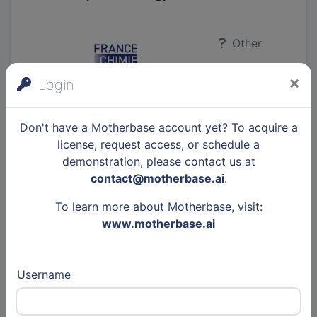
Other
6 Mar 2026
×
Login
Articles
France Chimie Nouvelle-
Don't have a Motherbase account yet? To acquire a
Aquitaine
license, request access, or schedule a
demonstration, please contact us at
contact@motherbase.ai
.
To learn more about Motherbase, visit:
Last news
www.motherbase.ai
Show all articles
Username
Agrolandes
4 weeks, 2 days ago
2
📢 Agrolandes accueillera le 24 septembre