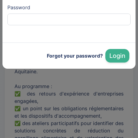
prochain une journée technique du RÉGAL
Password
Nouvelle-Aquitaine consacrée à un enjeu
majeur pour les industries agroalimentaires : la
réduction du gaspillage alimentaire .
Nous sommes heureux de co-organiser cette
journée aux côtés du CREPAQ et du CTCPA -
Login
Forgot your password?
Centre Technique Agroalimentaire, dans le
cadre des initiatives du RÉGAL Nouvelle-
Aquitaine.
Au programme :
✅ des retours d'expérience d'entreprises
engagées,
✅ un point sur les obligations réglementaires
et les dispositifs d'accompagnement,
✅ des ateliers participatifs pour identifier des
solutions concrètes de réduction du