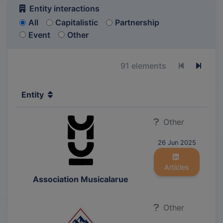
Entity interactions
All
Capitalistic
Partnership
Event
Other
91 elements
Previous p
Next 
Entity
Other
26 Jun 2025
Articles
Association Musicalarue
Other